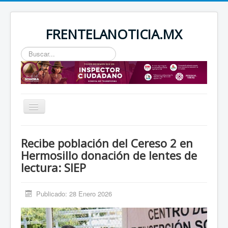
FRENTELANOTICIA.MX
Buscar...
Toggle
Navigation
INICIO
Recibe población del Cereso 2 en
ESTATAL
Hermosillo donación de lentes de
lectura: SIEP
SEGURIDAD
REGIONAL
Publicado: 28 Enero 2026
NACIONAL