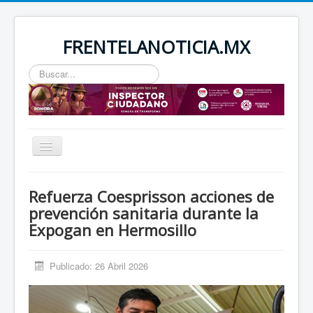
FRENTELANOTICIA.MX
Buscar...
Toggle
Navigation
INICIO
Refuerza Coesprisson acciones de
ESTATAL
prevención sanitaria durante la
Expogan en Hermosillo
SEGURIDAD
REGIONAL
Publicado: 26 Abril 2026
NACIONAL