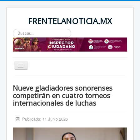
FRENTELANOTICIA.MX
Buscar...
Toggle
Navigation
INICIO
Nueve gladiadores sonorenses
ESTATAL
competirán en cuatro torneos
internacionales de luchas
SEGURIDAD
REGIONAL
Publicado: 11 Junio 2026
NACIONAL