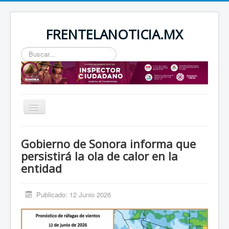
FRENTELANOTICIA.MX
Buscar...
Toggle
Navigation
INICIO
Gobierno de Sonora informa que
ESTATAL
persistirá la ola de calor en la
entidad
SEGURIDAD
REGIONAL
Publicado: 12 Junio 2026
NACIONAL