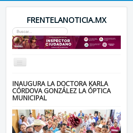
FRENTELANOTICIA.MX
Buscar...
Toggle
Navigation
INICIO
INAUGURA LA DOCTORA KARLA
ESTATAL
CÓRDOVA GONZÁLEZ LA ÓPTICA
MUNICIPAL
SEGURIDAD
REGIONAL
NACIONAL