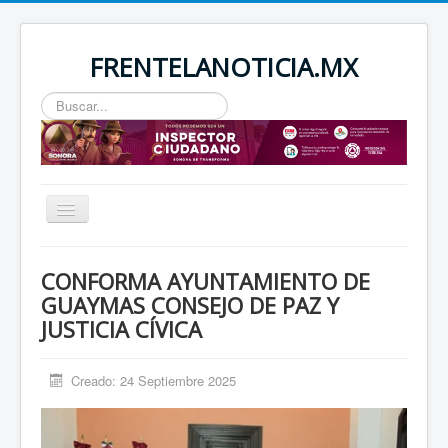
FRENTELANOTICIA.MX
Buscar...
Toggle
Navigation
INICIO
CONFORMA AYUNTAMIENTO DE
ESTATAL
GUAYMAS CONSEJO DE PAZ Y
JUSTICIA CÍVICA
SEGURIDAD
REGIONAL
Creado: 24 Septiembre 2025
NACIONAL