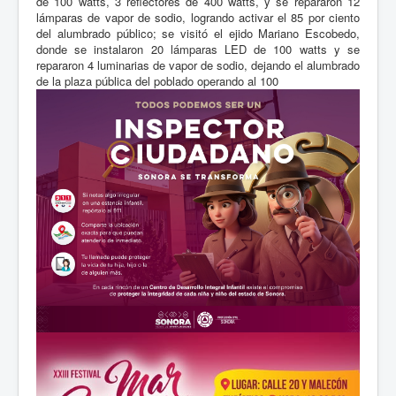
de 100 watts, 3 reflectores de 400 watts, y se repararon 12
lámparas de vapor de sodio, logrando activar el 85 por ciento
del alumbrado público; se visitó el ejido Mariano Escobedo,
donde se instalaron 20 lámparas LED de 100 watts y se
repararon 4 luminarias de vapor de sodio, dejando el alumbrado
de la plaza pública del poblado operando al 100