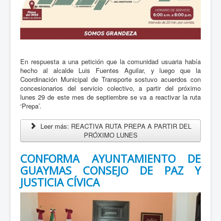
- Con el propósito de acercar servicios médicos gratuitos a
las comunidades, el Gobierno de Sonora, a través de la
Secretaría de Salud Pública (SSP), informó que esta
semana...
En respuesta a una petición que la comunidad usuaria había
Leer mas...
hecho al alcalde Luis Fuentes Aguilar, y luego que la
Coordinación Municipal de Transporte sostuvo acuerdos con
concesionarios del servicio colectivo, a partir del próximo
lunes 29 de este mes de septiembre se va a reactivar la ruta
‘Prepa’.
Leer más: REACTIVA RUTA PREPA A PARTIR DEL
PRÓXIMO LUNES
CONFORMA AYUNTAMIENTO DE
GUAYMAS CONSEJO DE PAZ Y
JUSTICIA CÍVICA