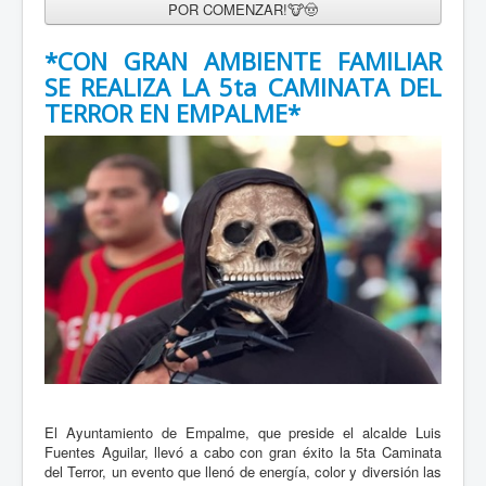
POR COMENZAR!🐮🤠
*CON GRAN AMBIENTE FAMILIAR
SE REALIZA LA 5ta CAMINATA DEL
TERROR EN EMPALME*
*ARRANCA GOBERNADOR DURAZO ENTREGA DE
MÁS DE 109 MIL UNIFORMES ESCOLARES
GRATUITOS EN HERMOSILLO*
31 Julio 2026
El Ayuntamiento de Empalme, que preside el alcalde Luis
Fuentes Aguilar, llevó a cabo con gran éxito la 5ta Caminata
del Terror, un evento que llenó de energía, color y diversión las
A partir del 3 de agosto iniciará la distribución de los