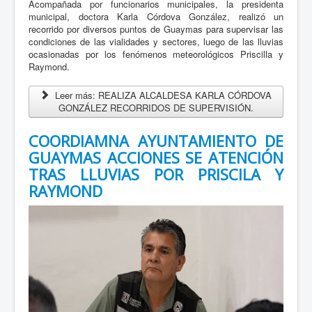
Acompañada por funcionarios municipales, la presidenta
ambiental, ciencia, arte...
municipal, doctora Karla Córdova González, realizó un
Leer mas...
recorrido por diversos puntos de Guaymas para supervisar las
condiciones de las vialidades y sectores, luego de las lluvias
Lanza Gobierno de Sonora concurso sobre perspectiva
ocasionadas por los fenómenos meteorológicos Priscilla y
de género
Raymond.
27 Julio 2026
Leer más: REALIZA ALCALDESA KARLA CÓRDOVA
GONZÁLEZ RECORRIDOS DE SUPERVISIÓN.
En seguimiento a las políticas de igualdad impulsadas por
la presidenta Claudia Sheinbaum Pardo y el gobernador
COORDIAMNA AYUNTAMIENTO DE
Alfonso Durazo Montaño, el Gobierno de Sonora, a través de
GUAYMAS ACCIONES SE ATENCIÓN
la Secretaría...
TRAS LLUVIAS POR PRISCILA Y
Leer mas...
RAYMOND
Consolida Gobierno de Sonora alianzas con Prodeama
en beneficio de las personas adultas mayores
26 Julio 2026
El Gobierno de Sonora, a través del Instituto Sonorense
para la Atención de los Adultos Mayores (ISAAM), sostuvo
una reunión de trabajo con la Procuraduría de la Defensa
del...