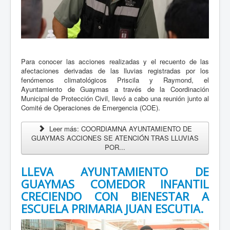
Leer mas...
Gobierno de Sonora llama a tomar precauciones por
calor extremo
25 Julio 2026
Para conocer las acciones realizadas y el recuento de las
afectaciones derivadas de las lluvias registradas por los
fenómenos climatológicos Priscila y Raymond, el
El Gobierno de Sonora, a través de la Coordinación Estatal
Ayuntamiento de Guaymas a través de la Coordinación
de Protección Civil (CEPC), hace un llamado a la población a
Municipal de Protección Civil, llevó a cabo una reunión junto al
extremar precauciones desde hoy y durante los próximos...
Comité de Operaciones de Emergencia (COE).
Leer mas...
Leer más: COORDIAMNA AYUNTAMIENTO DE
Gobierno de Sonora fomenta un envejecimiento
GUAYMAS ACCIONES SE ATENCIÓN TRAS LLUVIAS
productivo en adultas mayores
POR...
24 Julio 2026
LLEVA AYUNTAMIENTO DE
GUAYMAS COMEDOR INFANTIL
El Gobierno de Sonora, a través del Instituto Sonorense
para la Atención de los Adultos Mayores (ISAAM), promueve
CRECIENDO CON BIENESTAR A
actividades que fortalecen el aprendizaje y el desarrollo de
ESCUELA PRIMARIA JUAN ESCUTIA.
habilidades entre...
Leer mas...