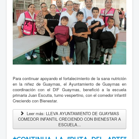
No. 0726180 Refuerza ITAMA reinserción de jóvenes
en externamiento
23 Julio 2026
- Para reforzar el proceso de reinserción social de jóvenes
que egresan del Instituto de Tratamiento y de Aplicación de
Medidas para Adolescentes (ITAMA), la Secretaría de
Seguridad y...
Leer mas...
Gobierno de Sonora impulsa la credencialización de
usuarios del transporte urbano en Hermosillo
Para continuar apoyando el fortalecimiento de la sana nutrición
en la niñez de Guaymas, el Ayuntamiento de Guaymas en
20 Julio 2026
coordinación con el DIF Guaymas, benefició a la escuela
primaria Juan Escutia, turno vespertino, con el comedor infantil
Creciendo con Bienestar.
Como parte de la modernización del transporte público en
Hermosillo, el Gobierno de Sonora, a través del Instituto de
Leer más: LLEVA AYUNTAMIENTO DE GUAYMAS
Movilidad y Transporte para el Estado de Sonora (IMTES),
COMEDOR INFANTIL CRECIENDO CON BIENESTAR A
superó...
ESCUELA...
Leer mas...