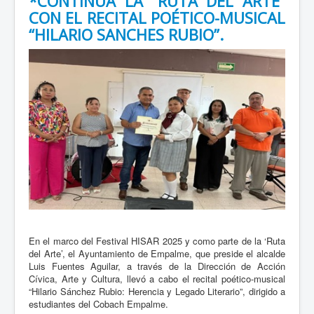
*CONTINUA LA “RUTA DEL ARTE”
Gobierno de Sonora mantendrá servicios del Registro
Civil durante vacaciones de verano
CON EL RECITAL POÉTICO-MUSICAL
“HILARIO SANCHES RUBIO”.
19 Julio 2026
El Gobierno de Sonora, a través del Registro Civil,
continuará brindando sus servicios durante el periodo
vacacional de verano, del 20 de julio al 31 de julio. Las
oficinas...
Leer mas...
Salud Sonora exhorta a eliminar criaderos de
mosquitos tras las lluvias registradas en el estado
18 Julio 2026
El Gobierno de Sonora, a través de la Secretaría de Salud
Pública (SSP), pidió a la población no bajar la guardia ante
En el marco del Festival HISAR 2025 y como parte de la ‘Ruta
las lluvias recientes, ya que la acumulación...
del Arte’, el Ayuntamiento de Empalme, que preside el alcalde
Luis Fuentes Aguilar, a través de la Dirección de Acción
Leer mas...
Cívica, Arte y Cultura, llevó a cabo el recital poético-musical
“Hilario Sánchez Rubio: Herencia y Legado Literario”, dirigido a
Fortalece Centro de Prevención del Delito acciones con
apoyo de prestadores de servicio social
estudiantes del Cobach Empalme.