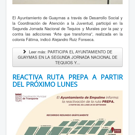
Los beneficios y servicios impulsados por el gobernador
Alfonso Durazo Montaño llegaron directamente a las familias
El Ayuntamiento de Guaymas a través de Desarrollo Social y
de Pueblitos mediante una nueva jornada de Sonora Atiende
la Coordinación de Atención a la Juventud, participó en la
que, a pesar de...
Segunda Jornada Nacional de Tequios y Murales por la paz y
Leer mas...
contra las adicciones “Arte que transforma”, realizada en la
colonia Fátima, indicó Alejandro Ruiz Fonseca.
La Universidad de la Seguridad Pública impulsa la
formación de nuevos líderes en seguridad, justicia y
Leer más: PARTICIPA EL AYUNTAMIENTO DE
servicio a la sociedad
GUAYMAS EN LA SEGUNDA JORNADA NACIONAL DE
TEQUIOS Y...
14 Julio 2026
REACTIVA RUTA PREPA A PARTIR
DEL PRÓXIMO LUNES
Con el objetivo de ampliar las oportunidades de formación
profesional y fortalecer las capacidades de quienes buscan
contribuir al servicio público, la Universidad de la Seguridad
Pública (USP) de...
Leer mas...
Llegan Clínicas Móviles de Salud a municipios de la
sierra de Sonora
13 Julio 2026