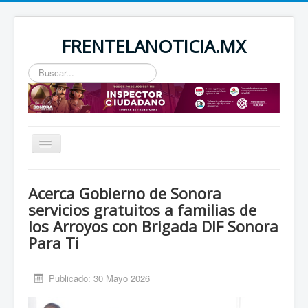
FRENTELANOTICIA.MX
Buscar...
Toggle
Navigation
INICIO
Acerca Gobierno de Sonora
ESTATAL
servicios gratuitos a familias de
los Arroyos con Brigada DIF Sonora
SEGURIDAD
Para Ti
REGIONAL
NACIONAL
Publicado: 30 Mayo 2026