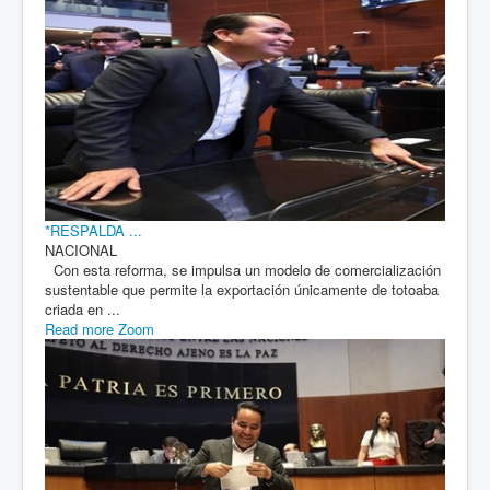
*RESPALDA ...
NACIONAL
Con esta reforma, se impulsa un modelo de comercialización
sustentable que permite la exportación únicamente de totoaba
criada en ...
Read more
Zoom